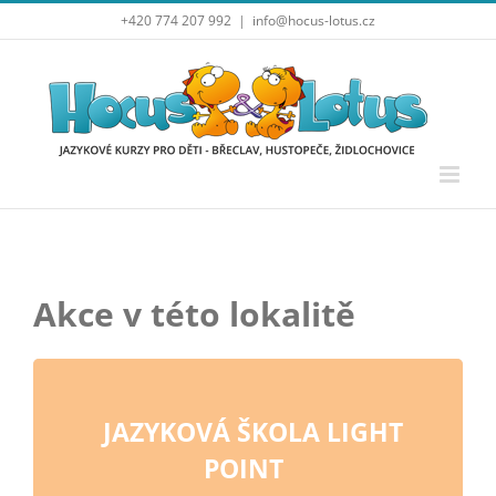
Přeskočit
+420 774 207 992
|
info@hocus-lotus.cz
na
obsah
Akce v této lokalitě
JAZYKOVÁ ŠKOLA LIGHT
POINT