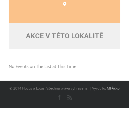
AKCE V TÉTO LOKALITĚ
No Events on The List at This Time
© 2014 Hocus a Lotus. Všechna práva vyhrazena. | Vyrobilo:
MFÁčko
Facebook
Rss