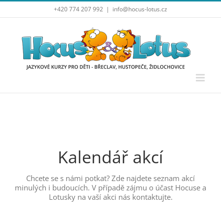
Přeskočit
+420 774 207 992
|
info@hocus-lotus.cz
na
obsah
Kalendář akcí
Chcete se s námi potkat? Zde najdete seznam akcí
minulých i budoucích. V případě zájmu o účast Hocuse a
Lotusky na vaší akci nás kontaktujte.