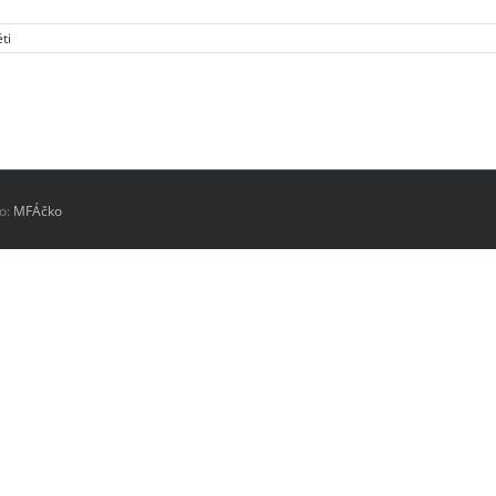
ti
lo:
MFÁčko