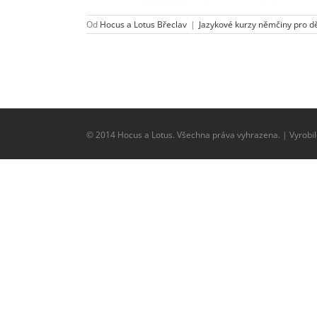
Od
Hocus a Lotus Břeclav
|
Jazykové kurzy němčiny pro dě
© 2014 Hocus a Lotus. Všechna práva vyhrazena. | Vyrobi